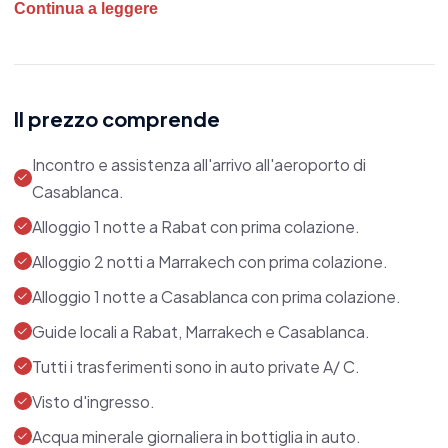
Continua a leggere
cultura e atmosfera unica.
Casablanca
:
Avvia il tuo viaggio nella vivace
capitale economica del Marocco. Ammira la
Il prezzo comprende
splendida
Moschea di Hassan II
, una delle più
Incontro e assistenza all'arrivo all'aeroporto di
grandi e spettacolari al mondo, e passeggi lungo
Casablanca.
la Corniche per ammirare il contrasto tra
Alloggio 1 notte a Rabat con prima colazione.
modernità e tradizione.
Alloggio 2 notti a Marrakech con prima colazione.
Alloggio 1 notte a Casablanca con prima colazione.
Rabat:
Prosegui verso la capitale politica del
Marocco, Rabat, una città intrisa di storia e
Guide locali a Rabat, Marrakech e Casablanca.
cultura. Esplora la
Kasbah degli Oudaia
, un
Tutti i trasferimenti sono in auto private A/ C.
affascinante quartiere fortificato, visita il
Visto d'ingresso.
Mausoleo di Mohammed V
e la
Torre di Hassan
,
Acqua minerale giornaliera in bottiglia in auto.