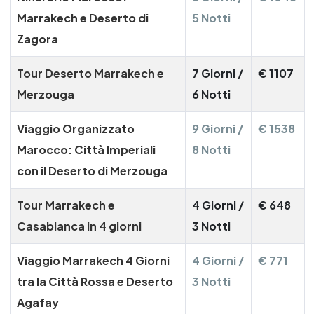
Marrakech e Deserto di
5 Notti
Zagora
Tour Deserto Marrakech e
7 Giorni /
€ 1107
Merzouga
6 Notti
Viaggio Organizzato
9 Giorni /
€ 1538
Marocco: Città Imperiali
8 Notti
con il Deserto di Merzouga
Tour Marrakech e
4 Giorni /
€ 648
Casablanca in 4 giorni
3 Notti
Viaggio Marrakech 4 Giorni
4 Giorni /
€ 771
tra la Città Rossa e Deserto
3 Notti
Agafay