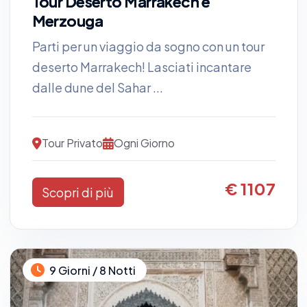
Tour Deserto Marrakech e
Merzouga
Parti per un viaggio da sogno con un tour
deserto Marrakech! Lasciati incantare
dalle dune del Sahar ...
Tour Privato
Ogni Giorno
€ 1107
Scopri di più
9 Giorni / 8 Notti