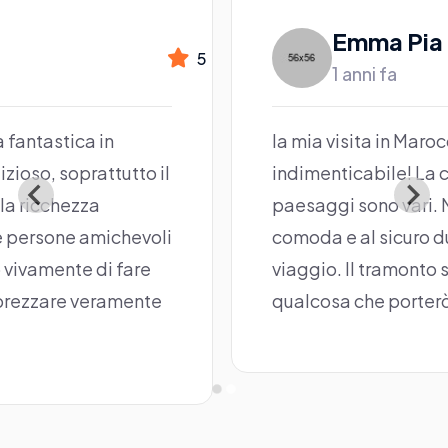
Emma Pia
5
1 anni fa
ca in
la mia visita in Marocco è stat
prattutto il
indimenticabile! La cultura è ri
zza
paesaggi sono vari. Mi sono se
e amichevoli
comoda e al sicuro durante tut
e di fare
viaggio. Il tramonto sulle dun
 veramente
qualcosa che porterò nel cuor