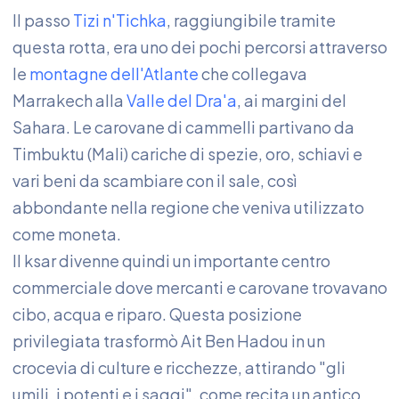
Il passo
Tizi n'Tichka
, raggiungibile tramite
questa rotta, era uno dei pochi percorsi attraverso
le
montagne dell'Atlante
che collegava
Marrakech alla
Valle del Dra'a
, ai margini del
Sahara. Le carovane di cammelli partivano da
Timbuktu (Mali) cariche di spezie, oro, schiavi e
vari beni da scambiare con il sale, così
abbondante nella regione che veniva utilizzato
come moneta.
Il ksar divenne quindi un importante centro
commerciale dove mercanti e carovane trovavano
cibo, acqua e riparo. Questa posizione
privilegiata trasformò Ait Ben Hadou in un
crocevia di culture e ricchezze, attirando "gli
umili, i potenti e i saggi", come recita un antico